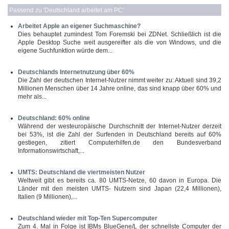
Passend zu '
Deutschland arbeitet am PC
'
Arbeitet Apple an eigener Suchmaschine?
Dies behauptet zumindest Tom Foremski bei ZDNet. Schließlich ist die
Apple Desktop Suche weit ausgereifter als die von Windows, und die
eigene Suchfunktion würde dem...
Deutschlands Internetnutzung über 60%
Die Zahl der deutschen Internet-Nutzer nimmt weiter zu: Aktuell sind 39,2
Millionen Menschen über 14 Jahre online, das sind knapp über 60% und
mehr als...
Deutschland: 60% online
Während der westeuropäische Durchschnitt der Internet-Nutzer derzeit
bei 53%, ist die Zahl der Surfenden in Deutschland bereits auf 60%
gestiegen, zitiert Computerhilfen.de den Bundesverband
Informationswirtschaft,...
UMTS: Deutschland die viertmeisten Nutzer
Weltweit gibt es bereits ca. 80 UMTS-Netze, 60 davon in Europa. Die
Länder mit den meisten UMTS- Nutzern sind Japan (22,4 Millionen),
Italien (9 Millionen),...
Deutschland wieder mit Top-Ten Supercomputer
Zum 4. Mal in Folge ist IBMs BlueGene/L der schnellste Computer der