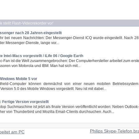
 stellt Flash-Videorekorder vor
'
ssenger nach 28 Jahren eingestellt
hr bei neuen Nachrichten: Der Messenger-Dienst ICQ wurde eingestellt. Nach 28 
der Messenger-Dienste, lange vor...
te Intel-Macs vorgestellt / iLife 06 / Google Earth
-Fan ist die Welt zusammengebrochen: Der Computerhersteller arbeitet zum erste
oren von Motorola und IBM: Man hat sich mit...
t Windows Mobile 5 vor
eld-Computer können demnächst von einer neuen mobilen Betriebssystem Ve
 Version 5.0 des Mobile Windows vorgestellt. Neu ist mit dabei...
 Fertige Version vorgestellt
op Suchmaschine ist jetzt als finale Version veröffentlicht worden: Neben Outlook-
her von Thunderbird und Mozilla Email-Clients durchsuchen. Auch...
Philips Skype-Telefon b
beitet am PC