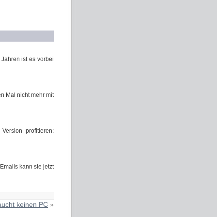
Jahren ist es vorbei
n Mal nicht mehr mit
rsion profitieren:
Emails kann sie jetzt
raucht keinen PC
»