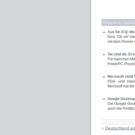
Passend zu '
SanDisk
Aus für ICQ: Me
Kein "Oh oh" me
mit dem Pionier 
Sie sind da: Ers
Für manchen Mac
PowerPC-Prozess
Microsoft stell
PDA- und Handh
Microsoft hat die
Google Desktop:
Die Google-Deskt
auch die Postfäc
«
Deutschland ar