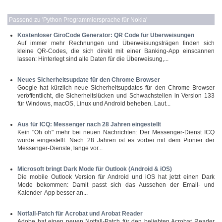
Passend zu '
Python Programmiersprache für Nokia
'
Kostenloser GiroCode Generator: QR Code für Überweisungen
Auf immer mehr Rechnungen und Überweisungsträgen finden sich
kleine QR-Codes, die sich direkt mit einer Banking-App einscannen
lassen: Hinterlegt sind alle Daten für die Überweisung,...
Neues Sicherheitsupdate für den Chrome Browser
Google hat kürzlich neue Sicherheitsupdates für den Chrome Browser
veröffentlicht, die Sicherheitslücken und Schwachstellen in Version 133
für Windows, macOS, Linux und Android beheben. Laut...
Aus für ICQ: Messenger nach 28 Jahren eingestellt
Kein "Oh oh" mehr bei neuen Nachrichten: Der Messenger-Dienst ICQ
wurde eingestellt. Nach 28 Jahren ist es vorbei mit dem Pionier der
Messenger-Dienste, lange vor...
Microsoft bringt Dark Mode für Outlook (Android & iOS)
Die mobile Outlook Version für Android und iOS hat jetzt einen Dark
Mode bekommen: Damit passt sich das Aussehen der Email- und
Kalender-App besser an...
Notfall-Patch für Acrobat und Arobat Reader
Adobe hat einen neuen Notfall-Patch für den beliebten Acrobat Reader