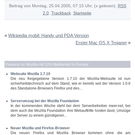
Beitrag von Montag, 25.04.2005, 07:15 Uhr, (x gelesen).
RSS
2.0
.
Trackback
.
Startseite
.
«
Wikipedia mobil: Handy und PDA Version
Erster Mac OS X Trojaner
»
Passend zu '
Mozilla mit 10% Marktanteil in Europa
'
Websuite Mozilla 1.7.10
Die neu freigegebene Version 1.7.10 der Mozilla-Websuite ist nun
sicherheitstechnisch auf dem Stand, wie er bereits seit der Version 1.0.6
des Standalone-Browsers Firefox und des...
Serverumzug bei der Mozilla Foundation
In der kommenden Woche steht bei dem Serverbetreiber meer.net, bei
dem auch die Mozilla Foundation ihre Webauftritte hosten lässt, Umzüge
der Server zu einem günstigeren...
Neuer Mozilla und Firefox-Browser
Die neuen Firefox und Mozilla Browser kommen ohne die am