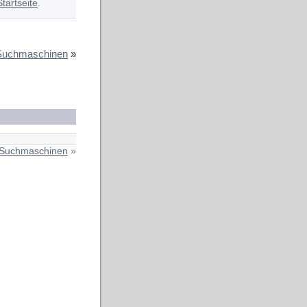
Startseite
.
Suchmaschinen
»
 Suchmaschinen
»