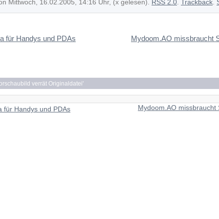
on Mittwoch, 16.02.2005, 14:16 Uhr, (x gelesen).
RSS 2.0
.
Trackback
.
lla für Handys und PDAs
Mydoom.AO missbraucht 
rschaubild verrät Originaldatei
'
Mydoom.AO missbraucht
la für Handys und PDAs