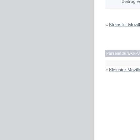
Beitrag v
«
Kleinster Mozi
Passend zu '
EXIF-Vo
«
Kleinster Mozil