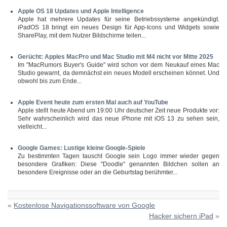
Apple OS 18 Updates und Apple Intelligence
Apple hat mehrere Updates für seine Betriebssysteme angekündigt.
iPadOS 18 bringt ein neues Design für App-Icons und Widgets sowie
SharePlay, mit dem Nutzer Bildschirme teilen...
Gerücht: Apples MacPro und Mac Studio mit M4 nicht vor Mitte 2025
Im "MacRumors Buyer's Guide" wird schon vor dem Neukauf eines Mac
Studio gewarnt, da demnächst ein neues Modell erscheinen könnet. Und
obwohl bis zum Ende...
Apple Event heute zum ersten Mal auch auf YouTube
Apple stellt heute Abend um 19:00 Uhr deutscher Zeit neue Produkte vor:
Sehr wahrscheinlich wird das neue iPhone mit iOS 13 zu sehen sein,
vielleicht...
Google Games: Lustige kleine Google-Spiele
Zu bestimmten Tagen tauscht Google sein Logo immer wieder gegen
besondere Grafiken: Diese "Doodle" genannten Bildchen sollen an
besondere Ereignisse oder an die Geburtstag berühmter...
«
Kostenlose Navigationssoftware von Google
Hacker sichern iPad
»