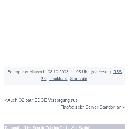
Beitrag von Mittwoch, 08.10.2008, 11:05 Uhr, (x gelesen).
RSS
2.0
.
Trackback
.
Startseite
.
«
Auch O2 baut EDGE Versorgung aus
Flagfox zeigt Server-Standort an
»
Passend zu '
Live-Search: Prämien für die Web-Suche
'