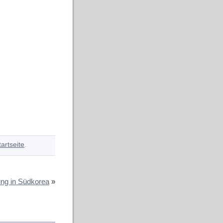
tartseite
.
ung in Südkorea
»