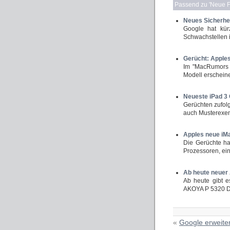
Passend zu '
Neue Fi
Neues Sicherhe
Google hat kürz
Schwachstellen 
Gerücht: Apples
Im "MacRumors 
Modell erschein
Neueste iPad 3
Gerüchten zufolg
auch Musterexemp
Apples neue iM
Die Gerüchte ha
Prozessoren, ei
Ab heute neuer 
Ab heute gibt e
AKOYA P 5320 D 
«
Google erweite