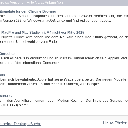
refox-Versionen Mitte März / Anfang April
'
itsupdate für den Chrome Browser
lich neue Sicherheitsupdates für den Chrome Browser veröffentlicht, die Si
in Version 133 für Windows, macOS, Linux und Android beheben. Laut...
 MacPro und Mac Studio mit M4 nicht vor Mitte 2025
Buyer's Guide" wird schon vor dem Neukauf eines Mac Studio gewarnt, da d
en könnet. Und obwohl bis zum Ende...
 Gerüchte
e soll es bereits in Produktion und ab März im Handel erhältlich sein: Apples iPa
lare auf der International Consumer...
acs
ben sich bewahrheitet: Apple hat seine iMacs überarbeitet. Die neuen Modelle 
nem Thunderbold-Anschluss und einer HD Kamera, zum Beispiel...
Aldi-PC
s in den Aldi-Fillialen einen neuen Medion-Rechner. Der Preis des Gerätes lie
(MD 8358) bietet...
Linux-Förder
rt seine Desktop-Suche