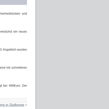
cherheitslücken und
emnächst ein neues
d 3. Angeblich wurden
sind mit schnelleren
gt bei 499Euro. Der
ung in Südkorea
»