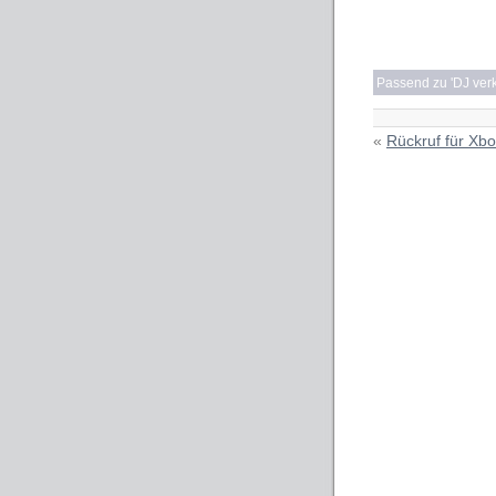
Passend zu '
DJ verk
«
Rückruf für Xbo