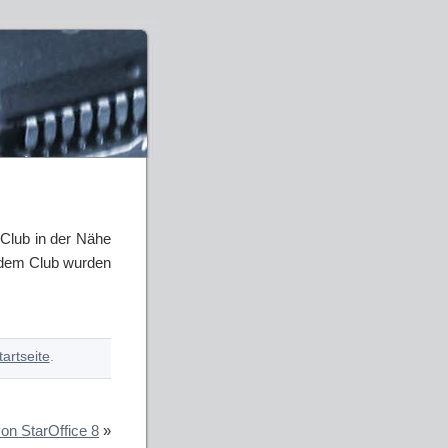
 Club in der Nähe
n dem Club wurden
tartseite
.
on StarOffice 8
»