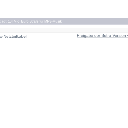
lagt: 1,4 Mio. Euro Strafe für MP3-Musik
'
Freigabe der Betra-Version 
x-Netzteilkabel