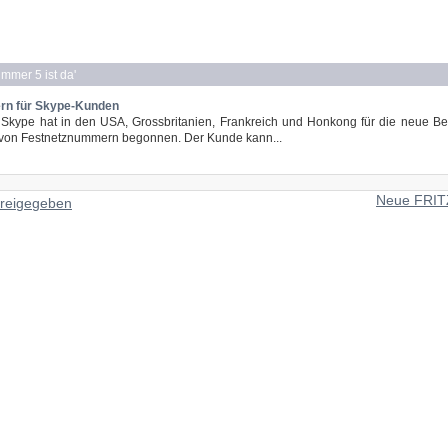
mmer 5 ist da
'
rn für Skype-Kunden
 Skype hat in den USA, Grossbritanien, Frankreich und Honkong für die neue Be
 von Festnetznummern begonnen. Der Kunde kann...
Neue FRIT
freigegeben