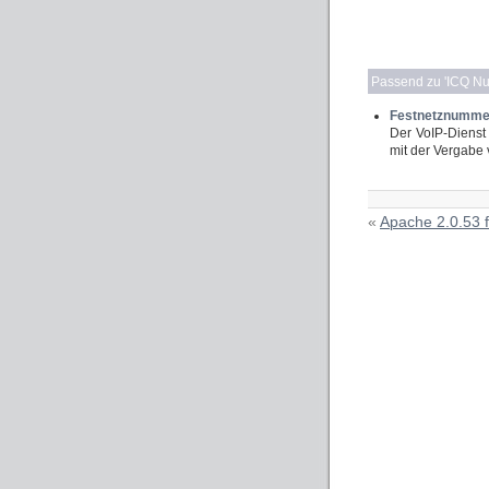
Passend zu '
ICQ Nu
Festnetznumme
Der VoIP-Dienst
mit der Vergabe
«
Apache 2.0.53 