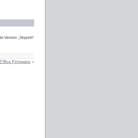
ta-Version „SkypeIn“
Z!Box Firmware
»